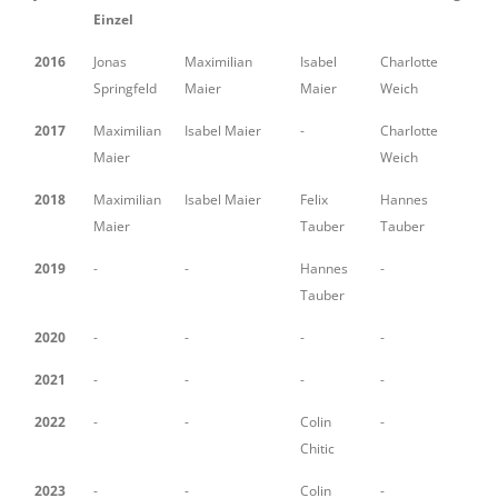
Einzel
2016
Jonas
Maximilian
Isabel
Charlotte
-
Springfeld
Maier
Maier
Weich
2017
Maximilian
Isabel Maier
-
Charlotte
-
Maier
Weich
2018
Maximilian
Isabel Maier
Felix
Hannes
-
Maier
Tauber
Tauber
2019
-
-
Hannes
-
M
Tauber
2020
-
-
-
-
-
2021
-
-
-
-
-
2022
-
-
Colin
-
-
Chitic
2023
-
-
Colin
-
-