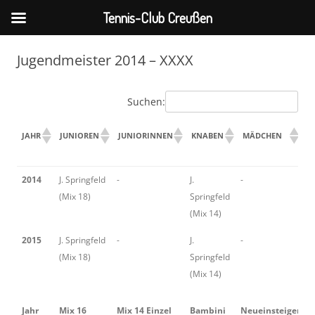
Tennis-Club Creußen
Zum
Inhalt
Jugendmeister 2014 – XXXX
springen
Suchen:
JAHR
JUNIOREN
JUNIORINNEN
KNABEN
MÄDCHEN
D
M
JAHR
JUNIOREN
JUNIORINNEN
KNABEN
MÄDCHEN
2014
J. Springfeld
-
J.
-
J
(Mix 18)
Springfeld
(
(Mix 14)
2015
J. Springfeld
-
J.
-
-
(Mix 18)
Springfeld
(Mix 14)
Jahr
Mix 16
Mix 14 Einzel
Bambini
Neueinsteiger
M