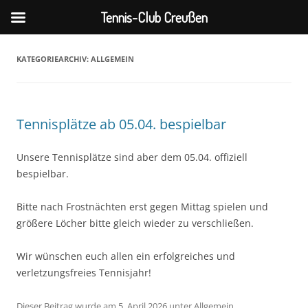
Tennis-Club Creußen
Zum
Inhalt
springen
KATEGORIEARCHIV:
ALLGEMEIN
Tennisplätze ab 05.04. bespielbar
Unsere Tennisplätze sind aber dem 05.04. offiziell
bespielbar.
Bitte nach Frostnächten erst gegen Mittag spielen und
größere Löcher bitte gleich wieder zu verschließen.
Wir wünschen euch allen ein erfolgreiches und
verletzungsfreies Tennisjahr!
Dieser Beitrag wurde am
5. April 2026
unter
Allgemein